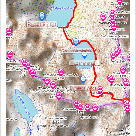
Dwoista Siklawa
Dwoista Siklawa
Czarnostawiańska Sik
Czarny staw
Dymiąca Woda