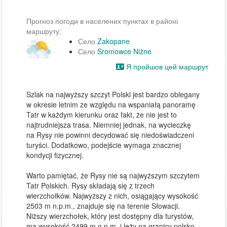
Прогноз погоди в населених пунктах в районі
маршруту:
Село
Zakopane
Село
Sromowce Niżne
Я пройшов цей маршрут
Szlak na najwyższy szczyt Polski jest bardzo oblegany 
w okresie letnim ze względu na wspaniałą panoramę 
Tatr w każdym kierunku oraz fakt, że nie jest to 
najtrudniejsza trasa. Niemniej jednak, na wycieczkę 
na Rysy nie powinni decydować się niedoświadczeni 
turyści. Dodatkowo, podejście wymaga znacznej 
kondycji fizycznej.

Warto pamiętać, że Rysy nie są najwyższym szczytem 
Tatr Polskich. Rysy składają się z trzech 
wierzchołków. Najwyższy z nich, osiągający wysokość 
2503 m n.p.m., znajduje się na terenie Słowacji. 
Niższy wierzchołek, który jest dostępny dla turystów, 
ma wysokość 2499 m n.p.m. i leży na granicy polsko-