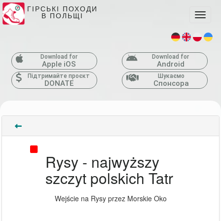
ГІРСЬКІ ПОХОДИ
В ПОЛЬЩІ
Toggle
Download for
Download for
Apple iOS
Android
Підтримайте проєкт
Шукаємо
DONATE
Спонсора
Rysy - najwyższy
szczyt polskich Tatr
Wejście na Rysy przez Morskie Oko