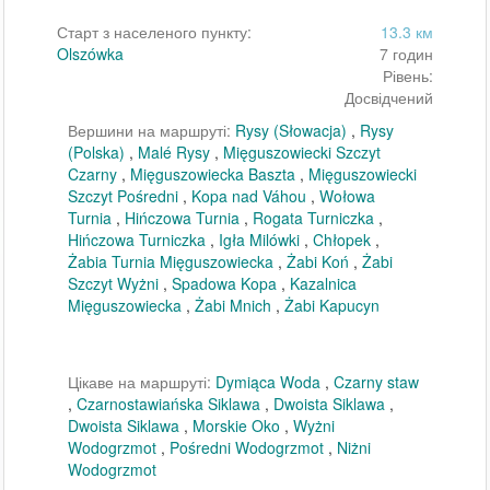
Старт з населеного пункту:
13.3 км
Olszówka
7 годин
Рівень:
Досвідчений
Вершини на маршруті:
Rysy (Słowacja)
,
Rysy
(Polska)
,
Malé Rysy
,
Mięguszowiecki Szczyt
Czarny
,
Mięguszowiecka Baszta
,
Mięguszowiecki
Szczyt Pośredni
,
Kopa nad Váhou
,
Wołowa
Turnia
,
Hińczowa Turnia
,
Rogata Turniczka
,
Hińczowa Turniczka
,
Igła Milówki
,
Chłopek
,
Żabia Turnia Mięguszowiecka
,
Żabi Koń
,
Żabi
Szczyt Wyżni
,
Spadowa Kopa
,
Kazalnica
Mięguszowiecka
,
Żabi Mnich
,
Żabi Kapucyn
Цікаве на маршруті:
Dymiąca Woda
,
Czarny staw
,
Czarnostawiańska Siklawa
,
Dwoista Siklawa
,
Dwoista Siklawa
,
Morskie Oko
,
Wyżni
Wodogrzmot
,
Pośredni Wodogrzmot
,
Niżni
Wodogrzmot