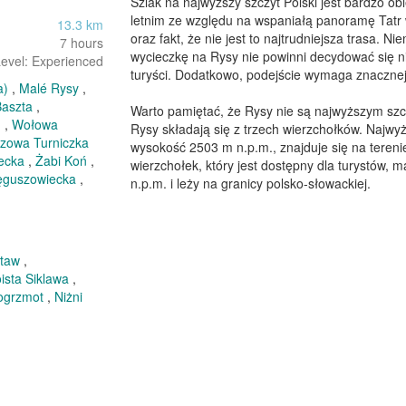
Szlak na najwyższy szczyt Polski jest bardzo ob
letnim ze względu na wspaniałą panoramę Tatr 
13.3 km
oraz fakt, że nie jest to najtrudniejsza trasa. Nie
7 hours
wycieczkę na Rysy nie powinni decydować się n
evel: Experienced
turyści. Dodatkowo, podejście wymaga znacznej k
a)
,
Malé Rysy
,
Baszta
,
Warto pamiętać, że Rysy nie są najwyższym szcz
u
,
Wołowa
Rysy składają się z trzech wierzchołków. Najwyżs
zowa Turniczka
wysokość 2503 m n.p.m., znajduje się na terenie
ecka
,
Żabi Koń
,
wierzchołek, który jest dostępny dla turystów, 
ęguszowiecka
,
n.p.m. i leży na granicy polsko-słowackiej.
staw
,
ista Siklawa
,
ogrzmot
,
Niżni