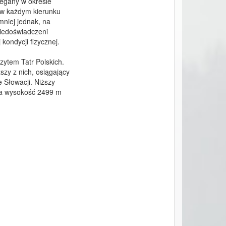
legany w okresie 
w każdym kierunku 
mniej jednak, na 
iedoświadczeni 
ondycji fizycznej.

ytem Tatr Polskich. 
zy z nich, osiągający 
 Słowacji. Niższy 
ma wysokość 2499 m 