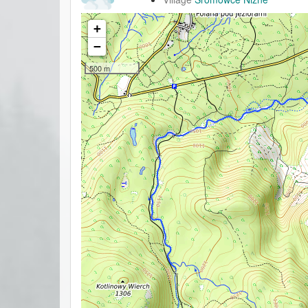
+
−
500 m