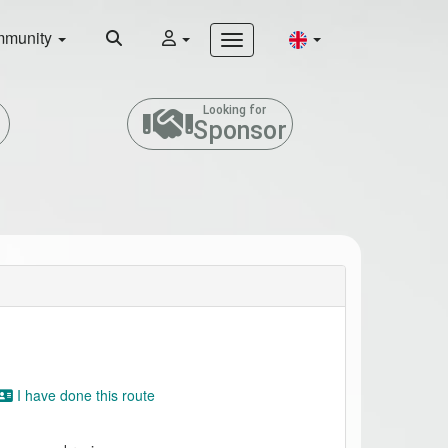
munity
Looking for
Sponsor
I have done this route