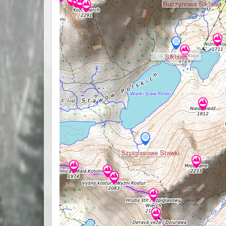
Buczynowa Siklawa
Siklawa
Szpiglasowe Stawki