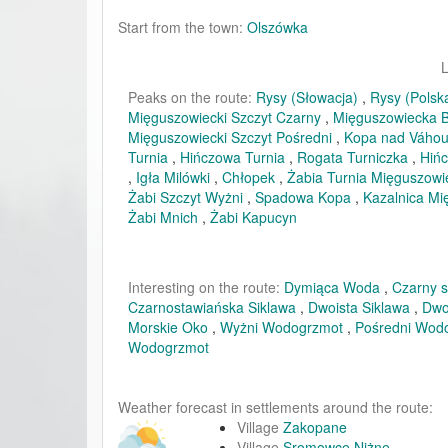
Start from the town:
Olszówka
L
Peaks on the route:
Rysy (Słowacja)
,
Rysy (Polsk
Mięguszowiecki Szczyt Czarny
,
Mięguszowiecka 
Mięguszowiecki Szczyt Pośredni
,
Kopa nad Váho
Turnia
,
Hińczowa Turnia
,
Rogata Turniczka
,
Hińc
,
Igła Milówki
,
Chłopek
,
Żabia Turnia Mięguszowi
Żabi Szczyt Wyżni
,
Spadowa Kopa
,
Kazalnica Mi
Żabi Mnich
,
Żabi Kapucyn
Interesting on the route:
Dymiąca Woda
,
Czarny 
Czarnostawiańska Siklawa
,
Dwoista Siklawa
,
Dwo
Morskie Oko
,
Wyżni Wodogrzmot
,
Pośredni Wod
Wodogrzmot
Weather forecast in settlements around the route:
Village
Zakopane
Village
Sromowce Niżne