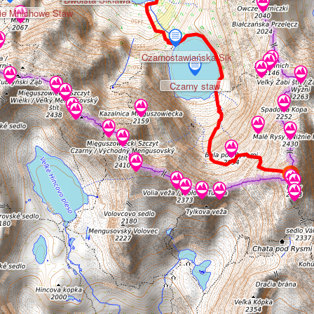
ie Mnichowe Staw
Czarnostawiańska Sik
Czarny staw