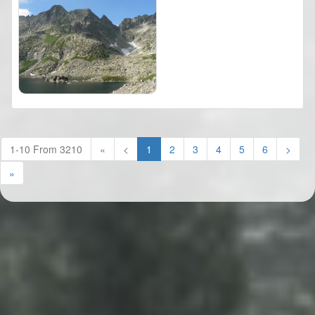
(current)
1-10 From 3210
«
<
1
2
3
4
5
6
>
»