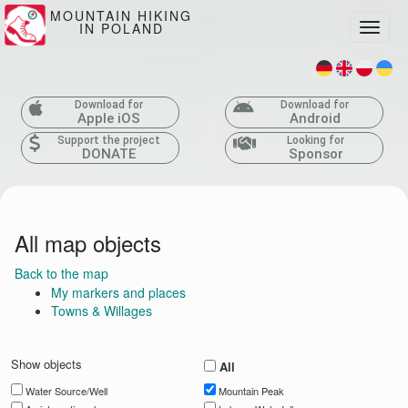
MOUNTAIN HIKING
IN POLAND
Toggle
Download for
Download for
Apple iOS
Android
Support the project
Looking for
DONATE
Sponsor
All map objects
Back to the map
My markers and places
Towns & Willages
Show objects
All
Water Source/Well
Mountain Peak