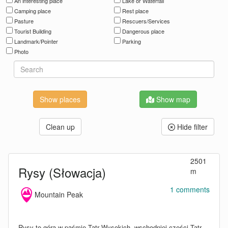
An interesting place
Lake or Waterfall
Camping place
Rest place
Pasture
Rescuers/Services
Tourist Building
Dangerous place
Landmark/Pointer
Parking
Photo
Show map
Clean up
Hide filter
2501
Rysy (Słowacja)
m
1 comments
Mountain Peak
Rysy to góra w paśmie Tatr Wysokich, wschodniej części Tatr,