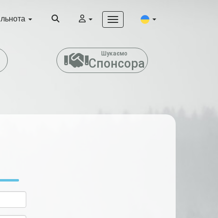
ільнота
т
Шукаємо
Спонсора