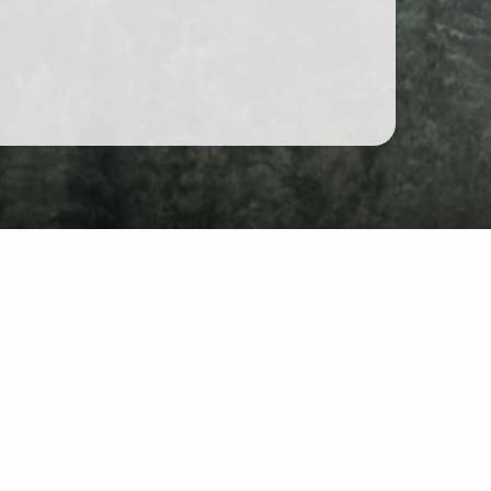
Форум
Чат
йті: