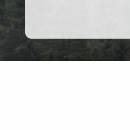
Гірські походи в Польщі
Карта