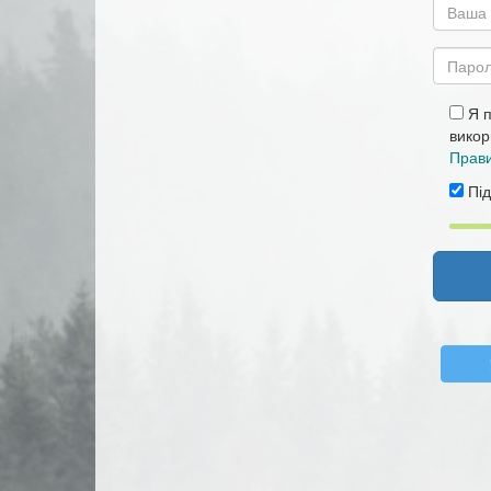
Я п
викор
Прави
Під