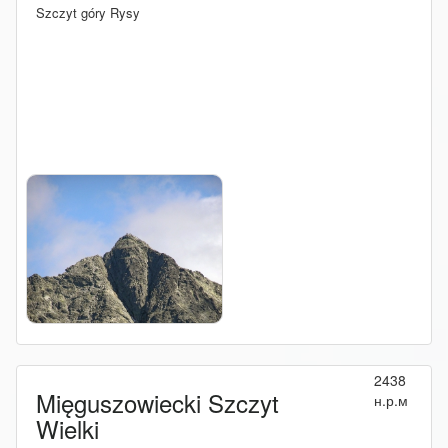
Szczyt góry Rysy
2438
Mięguszowiecki Szczyt
н.р.м
Wielki