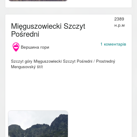
2389
Mięguszowiecki Szczyt
н.р.м
Pośredni
1 коментарів
Вершина гори
Szczyt góry Mięguszowiecki Szczyt Pośredni / Prostredný
Mengusovský štít