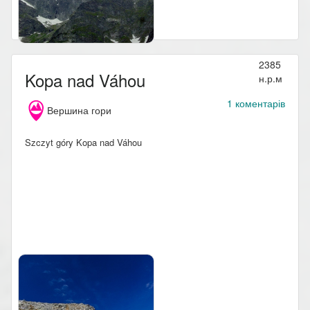
2385
Kopa nad Váhou
н.р.м
1 коментарів
Вершина гори
Szczyt góry Kopa nad Váhou