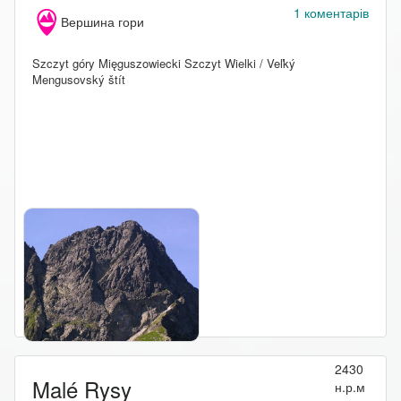
1 коментарів
Вершина гори
Szczyt góry Mięguszowiecki Szczyt Wielki / Veľký
Mengusovský štít
2430
Malé Rysy
н.р.м