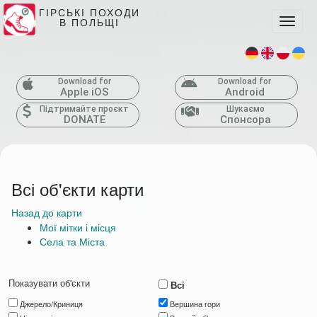
ГІРСЬКІ ПОХОДИ
В ПОЛЬЩІ
Toggle
Download for
Download for
Apple iOS
Android
Підтримайте проєкт
Шукаємо
DONATE
Спонсора
Всі об'єкти карти
Назад до карти
Мої мітки і місця
Села та Міста
Показувати об'єкти
Всі
Джерело/Криниця
Вершина гори