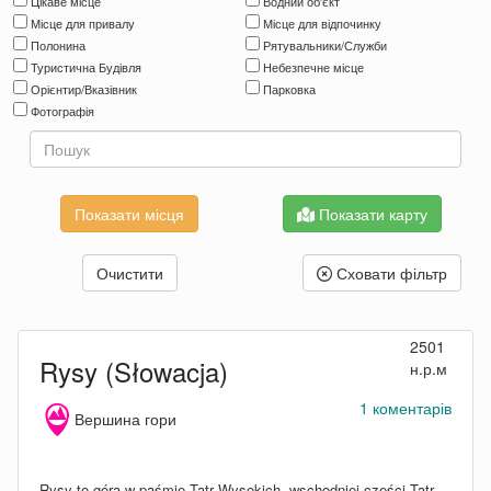
Цікаве місце
Водний об'єкт
Місце для привалу
Місце для відпочинку
Полонина
Рятувальники/Служби
Туристична Будівля
Небезпечне місце
Орієнтир/Вказівник
Парковка
Фотографія
Показати карту
Очистити
Сховати фільтр
2501
Rysy (Słowacja)
н.р.м
1 коментарів
Вершина гори
Rysy to góra w paśmie Tatr Wysokich, wschodniej części Tatr,