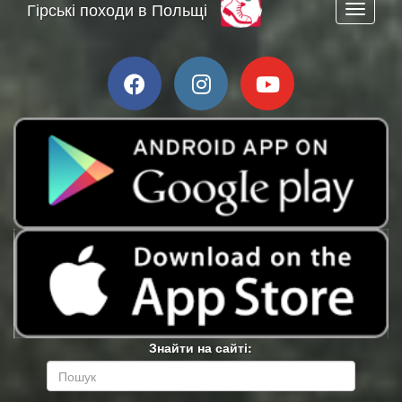
Гірські походи в Польщі
Toggle n
Знайти на сайті: