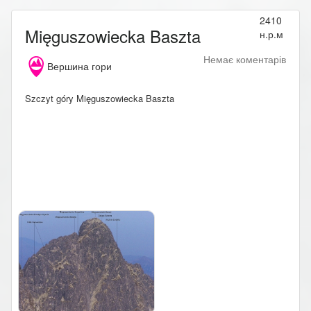
2410
Mięguszowiecka Baszta
н.р.м
Немає коментарів
Вершина гори
Szczyt góry Mięguszowiecka Baszta