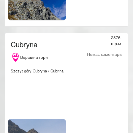
2376
Cubryna
н.р.м
Немає коментарів
Вершина гори
Szczyt góry Cubryna / Čubrina