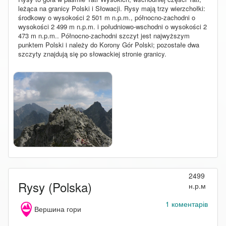
leżąca na granicy Polski i Słowacji. Rysy mają trzy wierzchołki:
środkowy o wysokości 2 501 m n.p.m., północno-zachodni o
wysokości 2 499 m n.p.m. i południowo-wschodni o wysokości 2
473 m n.p.m.. Północno-zachodni szczyt jest najwyższym
punktem Polski i należy do Korony Gór Polski; pozostałe dwa
szczyty znajdują się po słowackiej stronie granicy.
2499
Rysy (Polska)
н.р.м
1 коментарів
Вершина гори