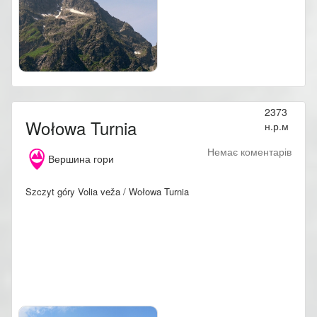
2373
Wołowa Turnia
н.р.м
Немає коментарів
Вершина гори
Szczyt góry Volia veža / Wołowa Turnia