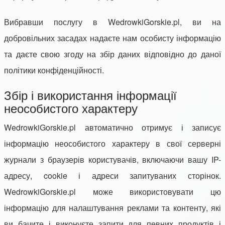
Вибравши послугу в WedrowkiGorskie.pl, ви на
добровільних засадах надаєте нам особисту інформацію
та даєте свою згоду на збір даних відповідно до даної
політики конфіденційності.
Збір і використання інформації
неособистого характеру
WedrowkiGorskie.pl автоматично отримує і записує
інформацію неособистого характеру в свої серверні
журнали з браузерів користувачів, включаючи вашу IP-
адресу, cookie і адреси запитуваних сторінок.
WedrowkiGorskie.pl може використовувати цю
інформацію для налаштування реклами та контенту, які
ви бачите і виконуєте запити для певних продуктів і