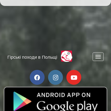
Гірські походи в Польщі
Toggle n