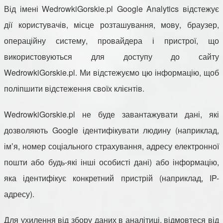
Від імені WedrowkiGorskie.pl Google Analytics відстежує
дії користувачів, місце розташування, мову, браузер,
операційну систему, провайдера і пристрої, що
використовуються для доступу до сайту
WedrowkiGorskie.pl. Ми відстежуємо цю інформацію, щоб
поліпшити відстеження своїх клієнтів.
WedrowkiGorskie.pl не буде завантажувати дані, які
дозволяють Google ідентифікувати людину (наприклад,
ім’я, номер соціального страхування, адресу електронної
пошти або будь-які інші особисті дані) або інформацію,
яка ідентифікує конкретний пристрій (наприклад, IP-
адресу).
Для ухилення від збору даних в аналітиці, відмовтеся від