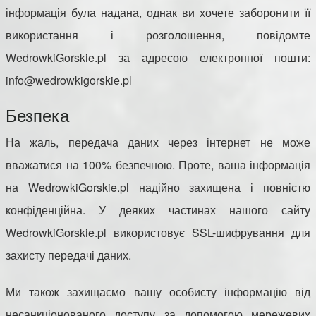
інформація була надана, однак ви хочете заборонити її
використання і розголошення, повідомте
WedrowkiGorskie.pl за адресою електронної пошти:
info@wedrowkigorskie.pl
Безпека
На жаль, передача даних через інтернет не може
вважатися на 100% безпечною. Проте, ваша інформація
на WedrowkiGorskie.pl надійно захищена і повністю
конфіденційна. У деяких частинах нашого сайту
WedrowkiGorskie.pl використовує SSL-шифрування для
захисту передачі даних.
Ми також захищаємо вашу особисту інформацію від
несанкціонованого доступу за допомогою мережевих