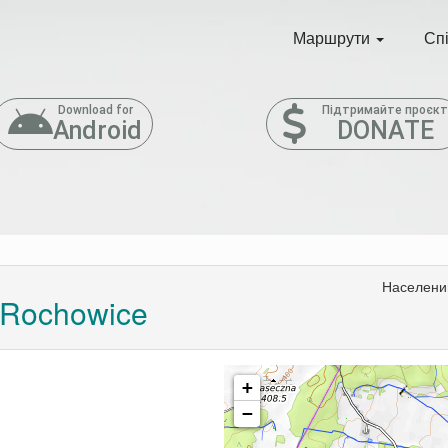
Маршрути
Сп
Download for
Підтримайте проєк
Android
DONATE
Населени
Rochowice
+
−