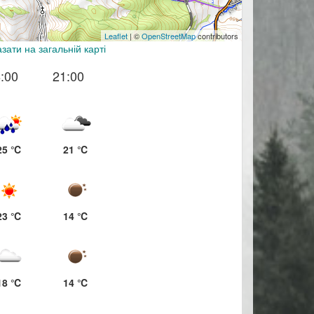
Leaflet
| ©
OpenStreetMap
contributors
зати на загальній карті
:00
21:00
25 ℃
21 ℃
23 ℃
14 ℃
18 ℃
14 ℃