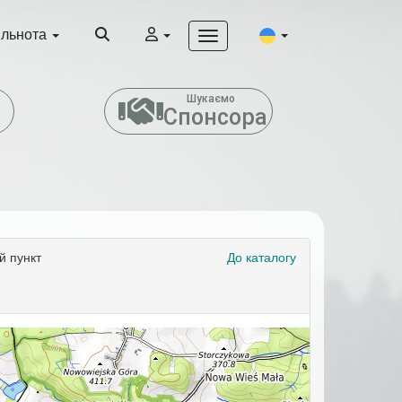
ільнота
т
Шукаємо
Спонсора
й пункт
До каталогу