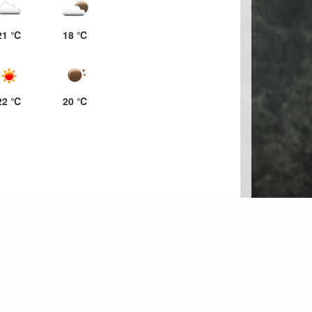
21 ℃
18 ℃
22 ℃
20 ℃