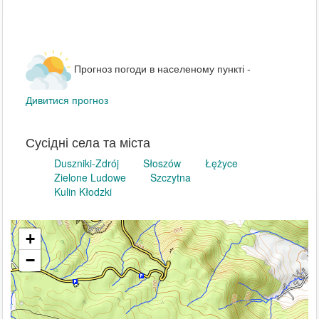
Прогноз погоди в населеному пункті -
Дивитися прогноз
Сусідні села та міста
Duszniki-Zdrój
Słoszów
Łężyce
Zielone Ludowe
Szczytna
Kulin Kłodzki
+
−