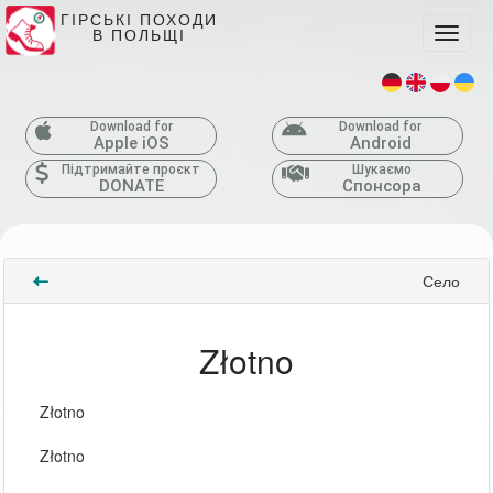
ГІРСЬКІ ПОХОДИ
В ПОЛЬЩІ
Toggle
Download for
Download for
Apple iOS
Android
Підтримайте проєкт
Шукаємо
DONATE
Спонсора
Село
Złotno
Złotno
Złotno 
