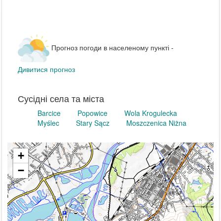
Прогноз погоди в населеному пункті -
Дивитися прогноз
Сусідні села та міста
Barcice
Popowice
Wola Krogulecka
Myślec
Stary Sącz
Moszczenica Niżna
+
−