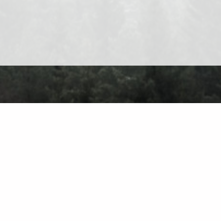
Про сайт
Контакт
Приватність
Правила користування
Знайти на са