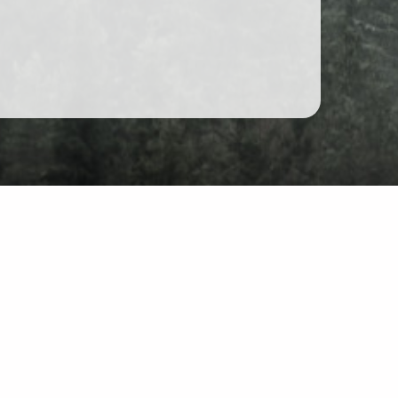
Форум
Чат
йті: