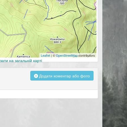
Leaflet
| ©
OpenStreetMap
contributors
зати на загальній карті
Додати коментар або фото