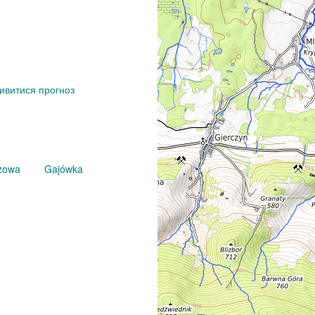
ивитися прогноз
zowa
Gajówka