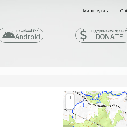
Маршрути
Сп
Download for
Підтримайте проєк
Android
DONATE
+
−