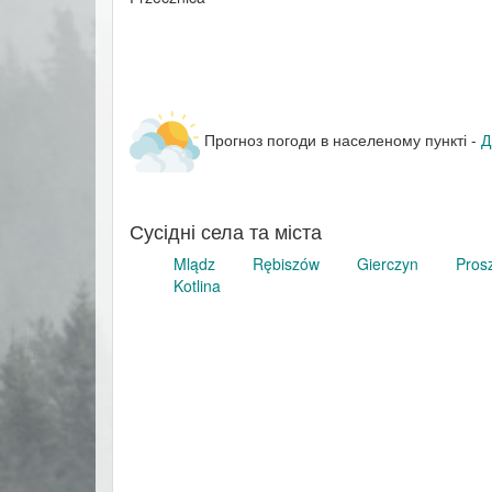
Прогноз погоди в населеному пункті -
Д
Сусідні села та міста
Mlądz
Rębiszów
Gierczyn
Pros
Kotlina