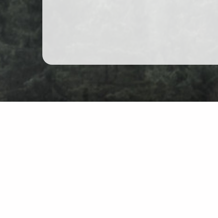
Гірські походи в Польщі
Карта