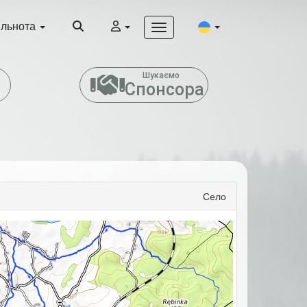
ільнота
т
Шукаємо
Спонсора
Село