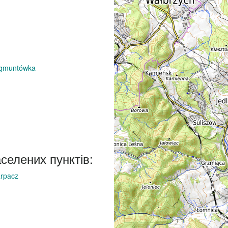
ygmuntówka
аселених пунктів:
rpacz