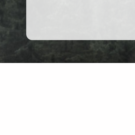
Гірські походи в Польщі
Карта