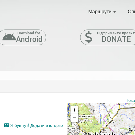
Маршрути
Сп
Download for
Підтримайте проєк
Android
DONATE
Пока
+
−
Я був тут! Додати в історію