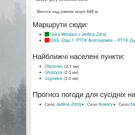
Висота над рівнем моря 648 м
Маршрути сюди:
Góra Włodarz z Jedliny Zdrój
GSS. Etap 7. PTTK Andrzejówka – PTTK Z
Найближчі населені пункти:
Olszyniec
(2.1 км)
Głuszyca
(2.5 км)
Jugowice
(3.0 км)
Прогноз погоди для сусідніх н
Село
Jedlina-Zdrój
Село
Kowary
Село
Ka