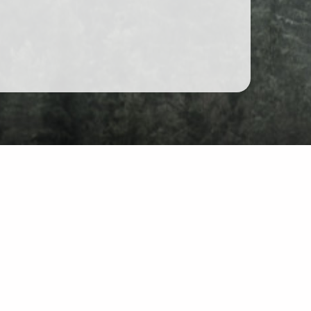
Форум
Чат
йті: