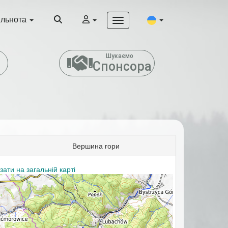
ільнота
т
Шукаємо
Спонсора
Вершина гори
зати на загальній карті