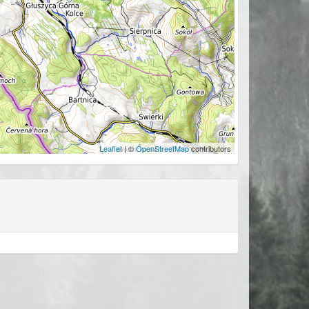
Leaflet
| ©
OpenStreetMap
contributors