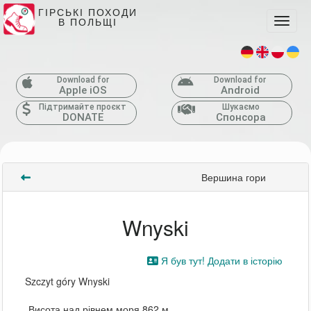
ГІРСЬКІ ПОХОДИ
В ПОЛЬЩІ
Toggle
Download for
Download for
Apple iOS
Android
Підтримайте проєкт
Шукаємо
DONATE
Спонсора
Вершина гори
Wnyski
Я був тут! Додати в історію
Szczyt góry Wnyski
Висота над рівнем моря 862 м