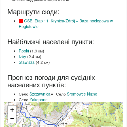
Маршрути сюди:
GSB. Etap 11. Krynica-Zdrój – Baza noclegowa w
Regietowie
Найближчі населені пункти:
Ropki
(1.9 км)
Izby
(2.4 км)
Stawisza
(4.2 км)
Прогноз погоди для сусідніх
населених пунктів:
Село
Szczawnica
Село
Sromowce Niżne
Село
Zakopane
+
−