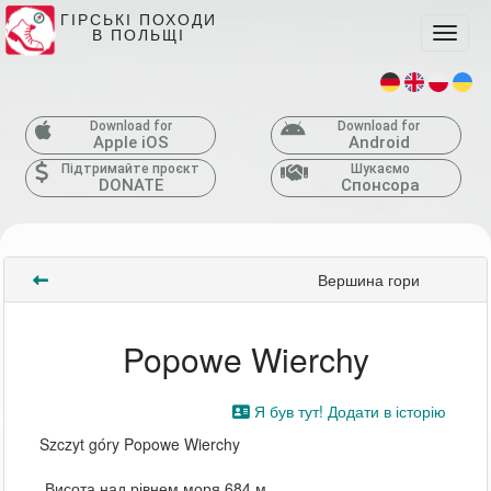
ГІРСЬКІ ПОХОДИ
В ПОЛЬЩІ
Toggle
Download for
Download for
Apple iOS
Android
Підтримайте проєкт
Шукаємо
DONATE
Спонсора
Вершина гори
Popowe Wierchy
Я був тут! Додати в історію
Szczyt góry Popowe Wierchy
Висота над рівнем моря 684 м