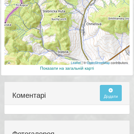
Leaflet
| ©
OpenStreetMap
contributors
Показати на загальній карті
Коментарі
Додати
Фотогалерея