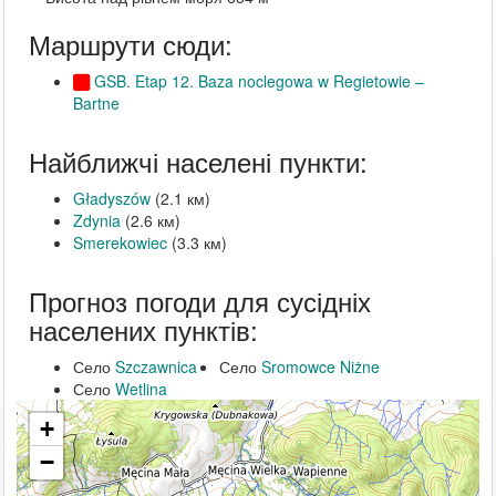
Маршрути сюди:
GSB. Etap 12. Baza noclegowa w Regietowie –
Bartne
Найближчі населені пункти:
Gładyszów
(2.1 км)
Zdynia
(2.6 км)
Smerekowiec
(3.3 км)
Прогноз погоди для сусідніх
населених пунктів:
Село
Szczawnica
Село
Sromowce Niżne
Село
Wetlina
+
−