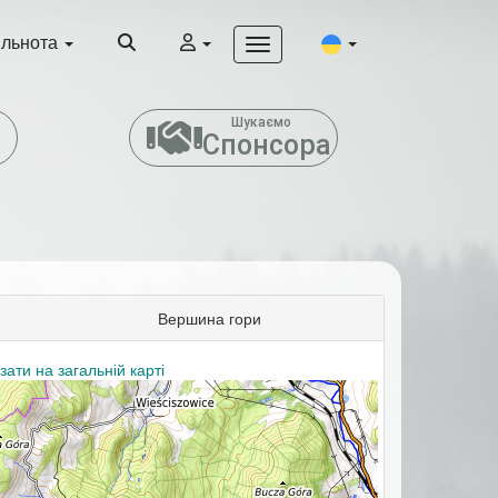
ільнота
т
Шукаємо
Спонсора
Вершина гори
зати на загальній карті