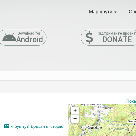
Маршрути
Сп
Download for
Підтримайте проєк
Android
DONATE
Пока
+
−
Я був тут! Додати в історію