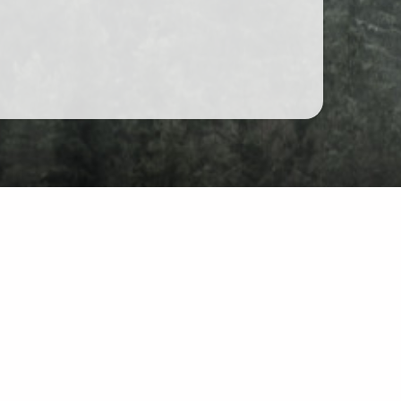
Форум
Чат
йті: