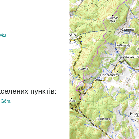
awka
аселених пунктів:
a Góra