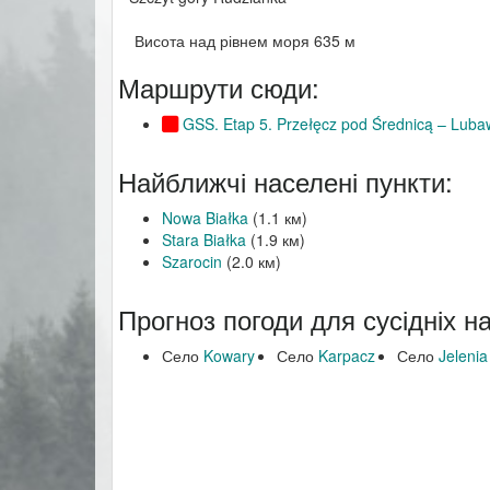
Висота над рівнем моря 635 м
Маршрути сюди:
GSS. Etap 5. Przełęcz pod Średnicą – Lub
Найближчі населені пункти:
Nowa Białka
(1.1 км)
Stara Białka
(1.9 км)
Szarocin
(2.0 км)
Прогноз погоди для сусідніх н
Село
Kowary
Село
Karpacz
Село
Jeleni