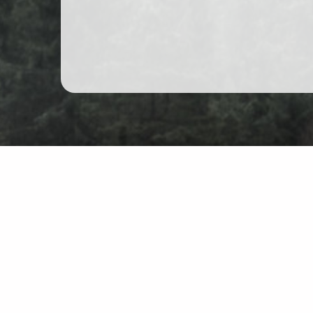
Гірські походи в Польщі
Карта