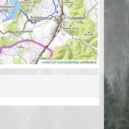
Leaflet
| ©
OpenStreetMap
contributors