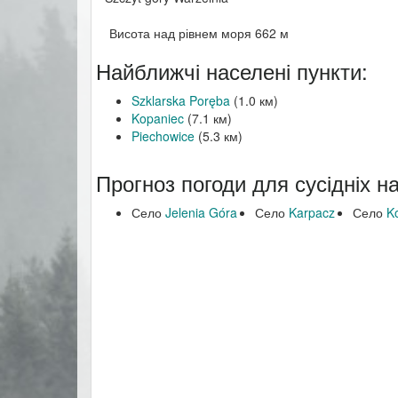
Висота над рівнем моря 662 м
Найближчі населені пункти:
Szklarska Poręba
(1.0 км)
Kopaniec
(7.1 км)
Piechowice
(5.3 км)
Прогноз погоди для сусідніх н
Село
Jelenia Góra
Село
Karpacz
Село
K