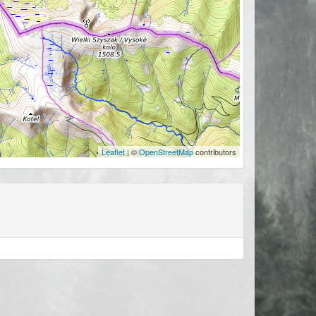
Leaflet
| ©
OpenStreetMap
contributors