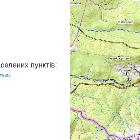
аселених пунктів:
owary