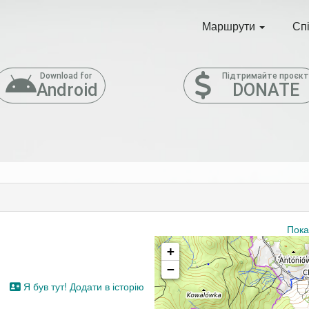
Маршрути
Сп
Download for
Підтримайте проєк
Android
DONATE
Пока
+
−
Я був тут! Додати в історію