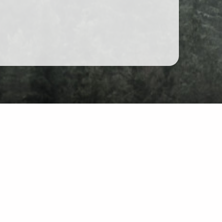
Форум
Чат
йті: