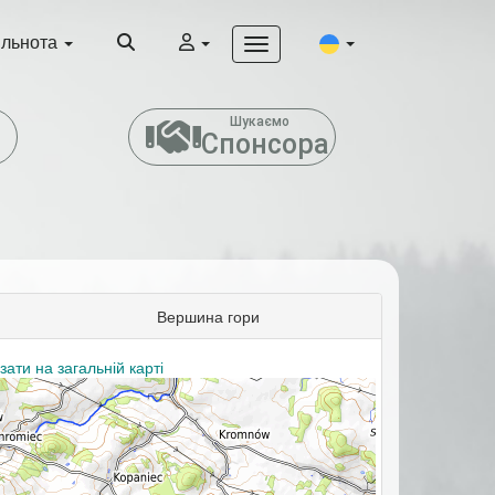
ільнота
т
Шукаємо
Спонсора
Вершина гори
зати на загальній карті