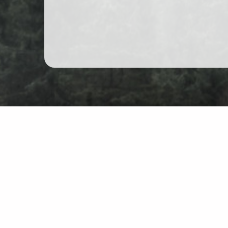
Гірські походи в Польщі
Карта