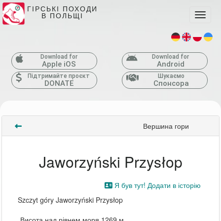
ГІРСЬКІ ПОХОДИ
В ПОЛЬЩІ
Toggle
Download for
Download for
Apple iOS
Android
Підтримайте проєкт
Шукаємо
DONATE
Спонсора
Вершина гори
Jaworzyński Przysłop
Я був тут! Додати в історію
Szczyt góry Jaworzyński Przysłop
Висота над рівнем моря 1269 м