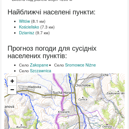
Найближчі населені пункти:
Witów
(8.1 км)
Kościelisko
(7.3 км)
Dzianisz
(9.7 км)
Прогноз погоди для сусідніх
населених пунктів:
Село
Zakopane
Село
Sromowce Niżne
Село
Szczawnica
+
−