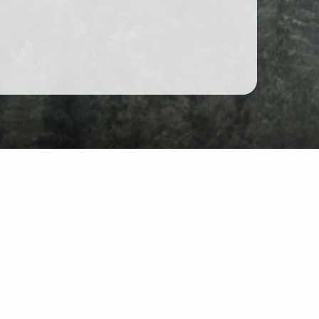
Форум
Чат
йті: