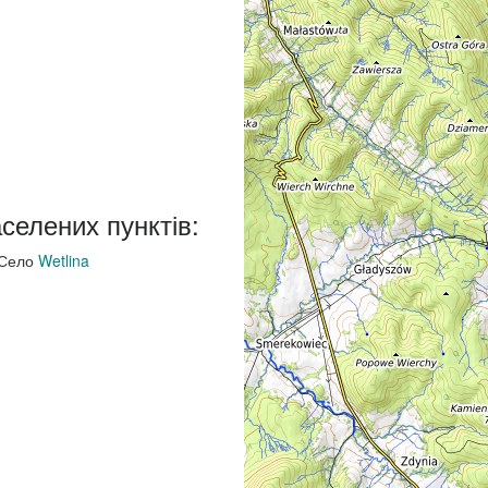
аселених пунктів:
Село
Wetlina