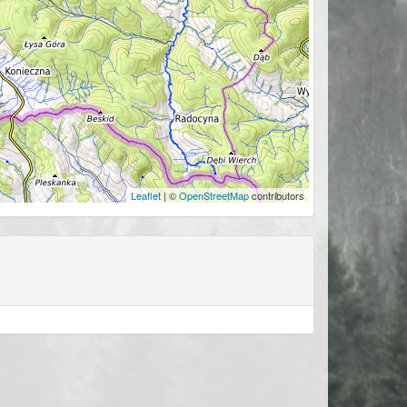
Leaflet
| ©
OpenStreetMap
contributors