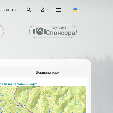
ільнота
т
Шукаємо
Спонсора
Вершина гори
зати на загальній карті