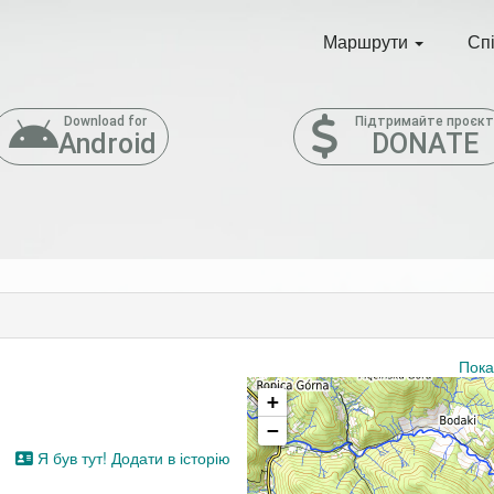
Маршрути
Сп
Download for
Підтримайте проєк
Android
DONATE
Пока
+
−
Я був тут! Додати в історію