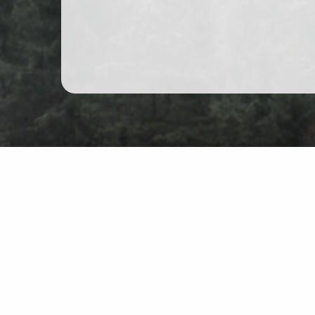
Гірські походи в Польщі
Карта