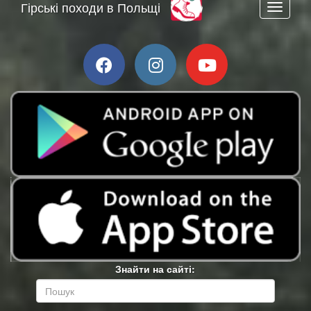
Гірські походи в Польщі
Toggle n
Знайти на сайті: