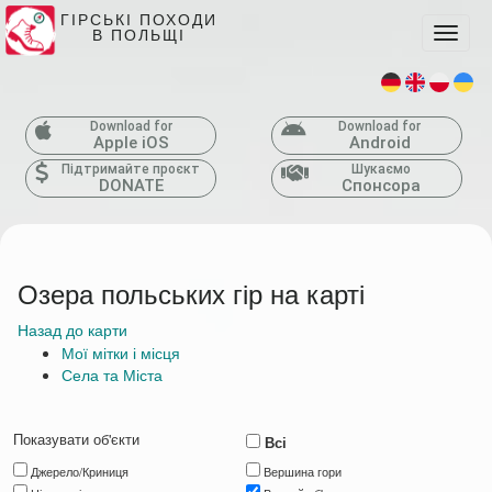
ГІРСЬКІ ПОХОДИ
В ПОЛЬЩІ
Toggle
Download for
Download for
Apple iOS
Android
Підтримайте проєкт
Шукаємо
DONATE
Спонсора
Озера польських гір на карті
Назад до карти
Мої мітки і місця
Села та Міста
Показувати об'єкти
Всі
Джерело/Криниця
Вершина гори