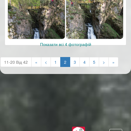
Показати всі 4 фотографій
(current)
11-20 Від 42
«
<
1
2
3
4
5
>
»