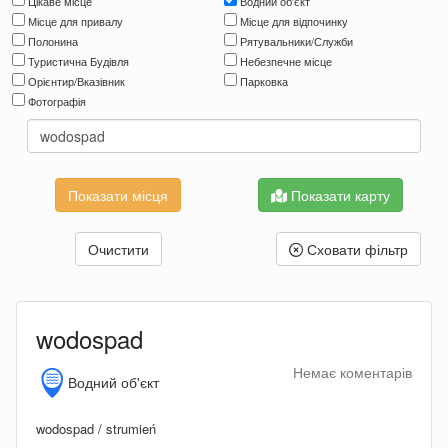
Цікаве місце
Водний об'єкт
Місце для привалу
Місце для відпочинку
Полонина
Рятувальники/Служби
Туристична Будівля
Небезпечне місце
Орієнтир/Вказівник
Парковка
Фотографія
Показати карту
Очистити
Сховати фільтр
wodospad
Немає коментарів
Водний об'єкт
wodospad / strumień