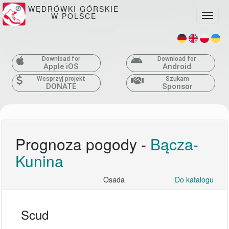
WĘDRÓWKI GÓRSKIE
W POLSCE
Toggle
Download for
Download for
Apple iOS
Android
Wesprzyj projekt
Szukam
DONATE
Sponsor
Prognoza pogody -
Bącza-
Kunina
Osada
Do katalogu
Scud