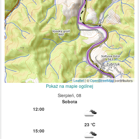
Leaflet
| ©
OpenStreetMap
contributors
Pokaż na mapie ogólnej
Sierpień, 08
Sobota
12:00
23 ℃
15:00