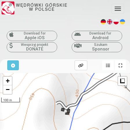
WĘDRÓWKI GÓRSKIE
W POLSCE
Toggle
Download for
Download for
Apple iOS
Android
Wesprzyj projekt
Szukam
DONATE
Sponsor
+
M
−
100 m