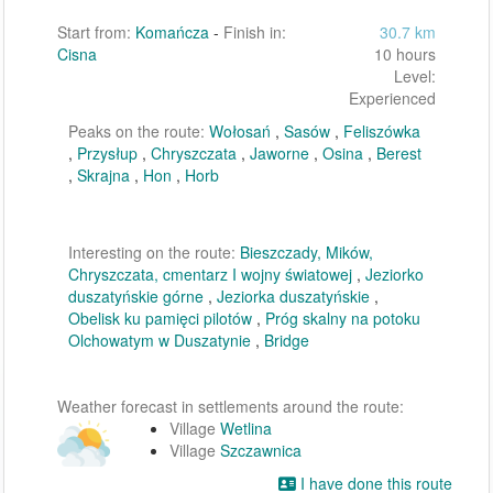
Start from:
Komańcza
-
Finish in:
30.7 km
Cisna
10 hours
Level:
Experienced
Peaks on the route:
Wołosań
,
Sasów
,
Feliszówka
,
Przysłup
,
Chryszczata
,
Jaworne
,
Osina
,
Berest
,
Skrajna
,
Hon
,
Horb
Interesting on the route:
Bieszczady, Mików,
Chryszczata, cmentarz I wojny światowej
,
Jeziorko
duszatyńskie górne
,
Jeziorka duszatyńskie
,
Obelisk ku pamięci pilotów
,
Próg skalny na potoku
Olchowatym w Duszatynie
,
Bridge
Weather forecast in settlements around the route:
Village
Wetlina
Village
Szczawnica
I have done this route