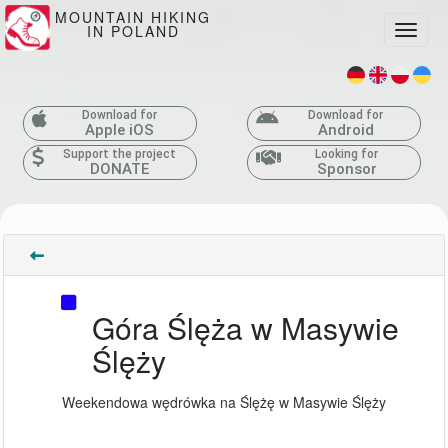
MOUNTAIN HIKING
IN POLAND
Toggle
Download for
Download for
Apple iOS
Android
Support the project
Looking for
DONATE
Sponsor
Góra Ślęża w Masywie
Ślęży
Weekendowa wędrówka na Ślężę w Masywie Ślęży