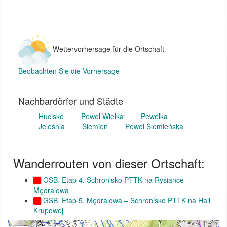
Wettervorhersage für die Ortschaft -
Beobachten Sie die Vorhersage
Nachbardörfer und Städte
Hucisko
Pewel Wielka
Pewelka
Jeleśnia
Ślemień
Pewel Ślemieńska
Wanderrouten von dieser Ortschaft:
GSB. Etap 4. Schronisko PTTK na Rysiance –
Mędralowa
GSB. Etap 5. Mędralowa – Schronisko PTTK na Hali
Krupowej