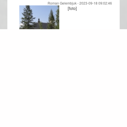
Roman Gelembjuk -
2023-09-18 09:02:46
[foto]
Bergwandern in Polen
Toggle n