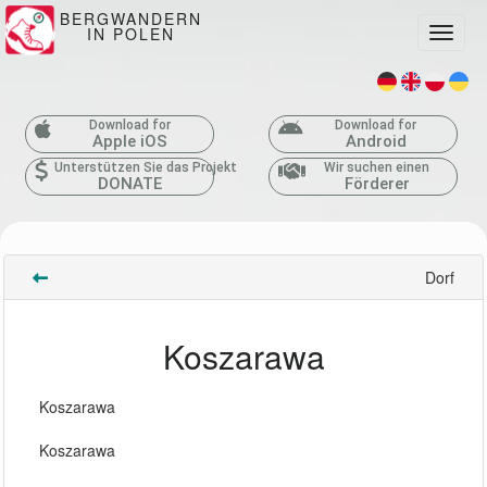
BERGWANDERN
IN POLEN
Toggle
Download for
Download for
Apple iOS
Android
Unterstützen Sie das Projekt
Wir suchen einen
DONATE
Förderer
Dorf
Koszarawa
Koszarawa
Koszarawa 
