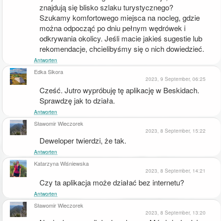
znajdują się blisko szlaku turystycznego? 
Szukamy komfortowego miejsca na nocleg, gdzie 
można odpocząć po dniu pełnym wędrówek i 
odkrywania okolicy. Jeśli macie jakieś sugestie lub 
rekomendacje, chcielibyśmy się o nich dowiedzieć.
Antworten
Edka Sikora
2023, 9 September, 06:25
Cześć. Jutro wypróbuję tę aplikację w Beskidach. 
Sprawdzę jak to działa.
Antworten
Sławomir Wieczorek
2023, 8 September, 15:22
Deweloper twierdzi, że tak.
Antworten
Katarzyna Wiśniewska
2023, 8 September, 14:21
Czy ta aplikacja może działać bez internetu?
Antworten
Sławomir Wieczorek
2023, 8 September, 13:20