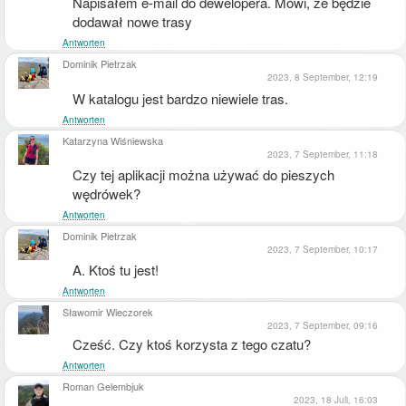
Napisałem e-mail do dewelopera. Mówi, że będzie 
dodawał nowe trasy
Antworten
Dominik Pietrzak
2023, 8 September, 12:19
W katalogu jest bardzo niewiele tras.
Antworten
Katarzyna Wiśniewska
2023, 7 September, 11:18
Czy tej aplikacji można używać do pieszych 
wędrówek?
Antworten
Dominik Pietrzak
2023, 7 September, 10:17
A. Ktoś tu jest!
Antworten
Sławomir Wieczorek
2023, 7 September, 09:16
Cześć. Czy ktoś korzysta z tego czatu?
Antworten
Roman Gelembjuk
2023, 18 Juli, 16:03