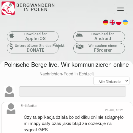
BERGWANDERN
IN POLEN
Toggle
Download for
Download for
Apple iOS
Android
Unterstützen Sie das Projekt
Wir suchen einen
DONATE
Förderer
Polnische Berge live. Wir kommunizieren online
Nachrichten-Feed in Echtzeit
Emil Sadko
24 Juli, 13:21
Czy ta aplikacja działa bo od kilku dni nie ściągnęło 
mi mapy cały czas jakiś błąd że oczekuje na 
sygnał GPS