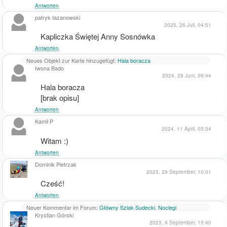
Antworten
patryk łazanowski
2025, 26 Juli, 04:51
Kapliczka Świętej Anny Sosnówka
Antworten
Neues Objekt zur Karte hinzugefügt:
Hala boracza
Iwona Bado
2024, 29 Juni, 09:44
Hala boracza

[brak opisu]
Antworten
Kamil P
2024, 11 April, 05:04
Witam :)
Antworten
Dominik Pietrzak
2023, 29 September, 10:01
Cześć!
Antworten
Neuer Kommentar im Forum:
Główny Szlak Sudecki. Noclegi
Krystian Górski
2023, 9 September, 15:40