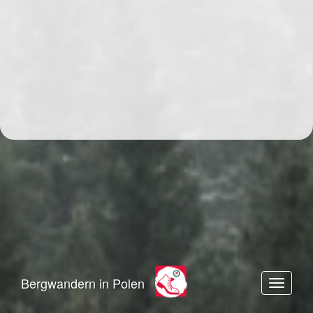
Bergwandern in Polen
Toggle n