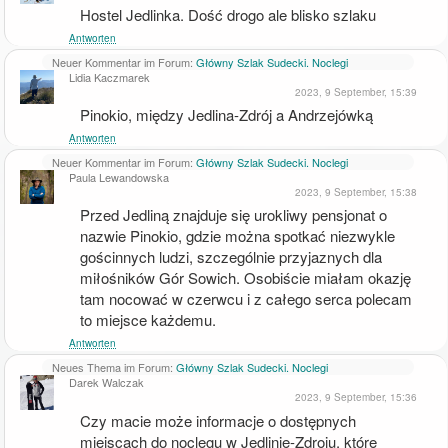
Hostel Jedlinka. Dość drogo ale blisko szlaku
Antworten
Neuer Kommentar im Forum:
Główny Szlak Sudecki. Noclegi
Lidia Kaczmarek
2023, 9 September, 15:39
Pinokio, między Jedlina-Zdrój a Andrzejówką
Antworten
Neuer Kommentar im Forum:
Główny Szlak Sudecki. Noclegi
Paula Lewandowska
2023, 9 September, 15:38
Przed Jedliną znajduje się urokliwy pensjonat o 
nazwie Pinokio, gdzie można spotkać niezwykle 
gościnnych ludzi, szczególnie przyjaznych dla 
miłośników Gór Sowich. Osobiście miałam okazję 
tam nocować w czerwcu i z całego serca polecam 
to miejsce każdemu.
Antworten
Neues Thema im Forum:
Główny Szlak Sudecki. Noclegi
Darek Walczak
2023, 9 September, 15:36
Czy macie może informacje o dostępnych 
miejscach do noclegu w Jedlinie-Zdroju, które 