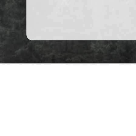
Bergwandern in Polen
Karte
Üb