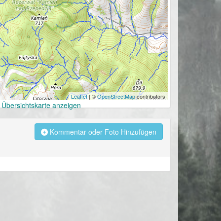
Leaflet
| ©
OpenStreetMap
contributors
 Übersichtskarte anzeigen
Kommentar oder Foto Hinzufügen