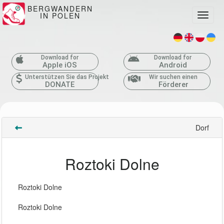
BERGWANDERN
IN POLEN
Toggle
Download for
Download for
Apple iOS
Android
Unterstützen Sie das Projekt
Wir suchen einen
DONATE
Förderer
Dorf
Roztoki Dolne
Roztoki Dolne
Roztoki Dolne 
