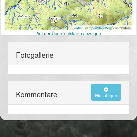
Leaflet
| ©
OpenStreetMap
contributors
Auf der Übersichtskarte anzeigen
Fotogallerie
Kommentare
Hinzufügen