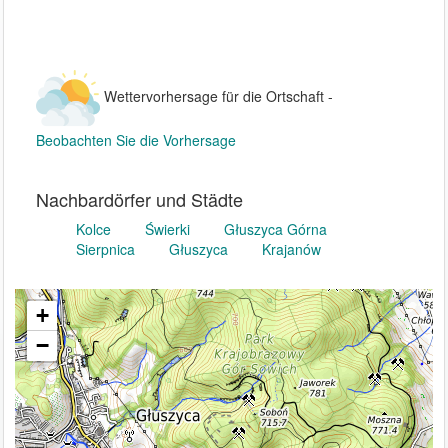
Wettervorhersage für die Ortschaft -
Beobachten Sie die Vorhersage
Nachbardörfer und Städte
Kolce
Świerki
Głuszyca Górna
Sierpnica
Głuszyca
Krajanów
+
−