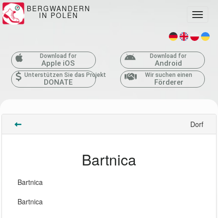
BERGWANDERN
IN POLEN
Toggle
Download for
Download for
Apple iOS
Android
Unterstützen Sie das Projekt
Wir suchen einen
DONATE
Förderer
Dorf
Bartnica
Bartnica
Bartnica 
