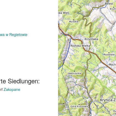
owa w Regietowie
te Siedlungen:
rf
Zakopane