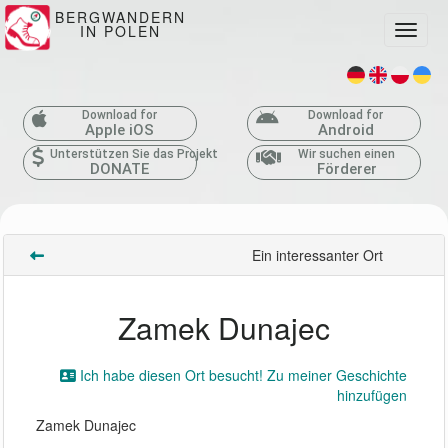
BERGWANDERN
IN POLEN
Toggle
Download for
Download for
Apple iOS
Android
Unterstützen Sie das Projekt
Wir suchen einen
DONATE
Förderer
Ein interessanter Ort
Zamek Dunajec
Ich habe diesen Ort besucht! Zu meiner Geschichte
hinzufügen
Zamek Dunajec