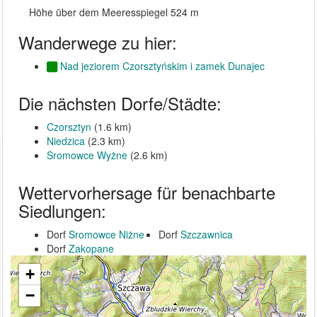
Höhe über dem Meeresspiegel 524 m
Wanderwege zu hier:
Nad jeziorem Czorsztyńskim i zamek Dunajec
Die nächsten Dorfe/Städte:
Czorsztyn
(1.6 km)
Niedzica
(2.3 km)
Sromowce Wyżne
(2.6 km)
Wettervorhersage für benachbarte
Siedlungen:
Dorf
Sromowce Niżne
Dorf
Szczawnica
Dorf
Zakopane
+
−