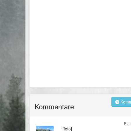
Komme
Kommentare
Rom
[foto]