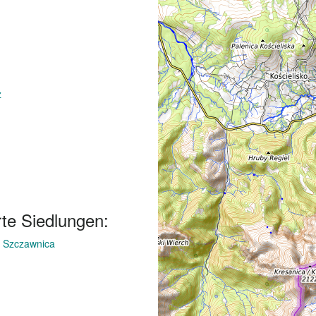
z
te Siedlungen:
f
Szczawnica