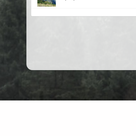
Bergwandern in Polen
Karte
Üb