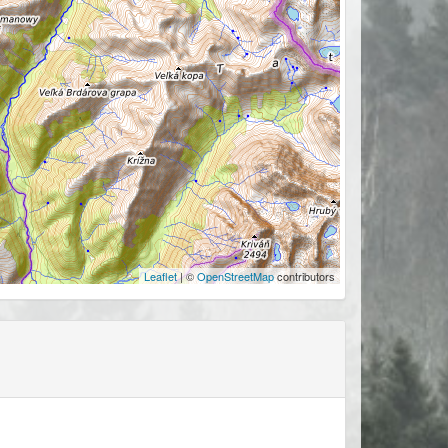
Leaflet
| ©
OpenStreetMap
contributors