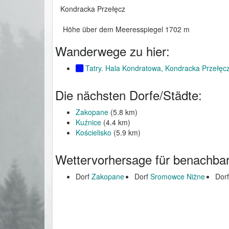
Kondracka Przełęcz
Höhe über dem Meeresspiegel 1702 m
Wanderwege zu hier:
Tatry. Hala Kondratowa, Kondracka Przełęc
Die nächsten Dorfe/Städte:
Zakopane
(5.8 km)
Kuźnice
(4.4 km)
Kościelisko
(5.9 km)
Wettervorhersage für benachbar
Dorf
Zakopane
Dorf
Sromowce Niżne
Dor