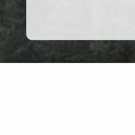
Bergwandern in Polen
Karte
Üb