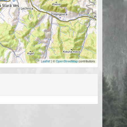
Leaflet
| ©
OpenStreetMap
contributors