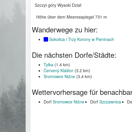
Szczyt góry Wysoki Dział
Höhe über dem Meeresspiegel 731 m
Wanderwege zu hier:
Sokolica i Trzy Korony w Pieninach
Die nächsten Dorfe/Städte:
Tylka
(1.4 km)
Červený Kláštor
(3.2 km)
Sromowce Niżne
(3.4 km)
Wettervorhersage für benachbar
Dorf
Sromowce Niżne
Dorf
Szczawnica
Do