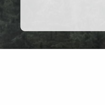
Bergwandern in Polen
Karte
Üb