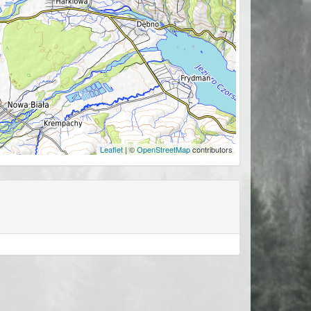
Leaflet
| ©
OpenStreetMap
contributors