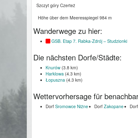
Szczyt góry Czerteż
Höhe über dem Meeresspiegel 984 m
Wanderwege zu hier:
GSB. Etap 7. Rabka-Zdrój – Studzionki
Die nächsten Dorfe/Städte:
Knurów
(3.8 km)
Harklowa
(4.3 km)
Łopuszna
(4.3 km)
Wettervorhersage für benachbar
Dorf
Sromowce Niżne
Dorf
Zakopane
Dor