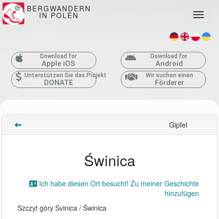
BERGWANDERN
IN POLEN
Toggle
Download for
Download for
Apple iOS
Android
Unterstützen Sie das Projekt
Wir suchen einen
DONATE
Förderer
Gipfel
Świnica
Ich habe diesen Ort besucht! Zu meiner Geschichte
hinzufügen
Szczyt góry Svinica / Świnica