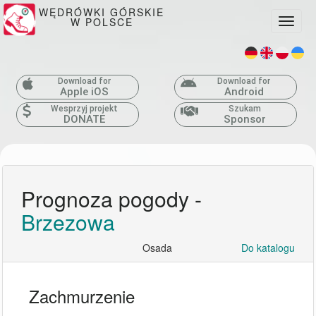
WĘDRÓWKI GÓRSKIE
W POLSCE
Toggle
Download for
Download for
Apple iOS
Android
Wesprzyj projekt
Szukam
DONATE
Sponsor
Prognoza pogody -
Brzezowa
Osada
Do katalogu
Zachmurzenie