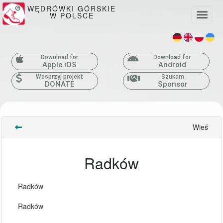
WĘDRÓWKI GÓRSKIE
W POLSCE
Toggle
Download for
Download for
Apple iOS
Android
Wesprzyj projekt
Szukam
DONATE
Sponsor
Wieś
Radków
Radków
Radków 
