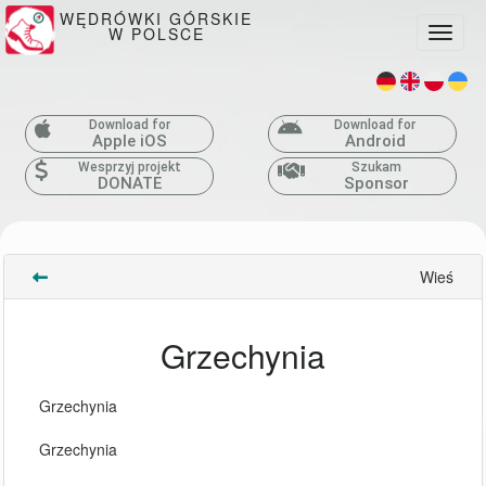
WĘDRÓWKI GÓRSKIE
W POLSCE
Toggle
Download for
Download for
Apple iOS
Android
Wesprzyj projekt
Szukam
DONATE
Sponsor
Wieś
Grzechynia
Grzechynia
Grzechynia 
