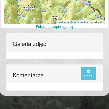
Leaflet
| ©
OpenStreetMap
contributors
Pokaż na mapie ogólnej
Galeria zdjęć
Komentarze
Dodaj