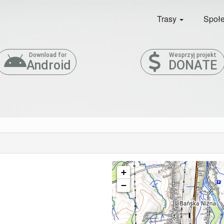
Trasy
Społ
Download for
Wesprzyj projekt
Android
DONATE
+
−