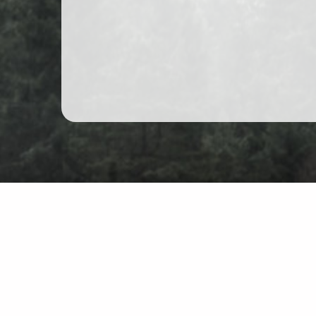
Wędrówki górskie w Polsce
Mapa