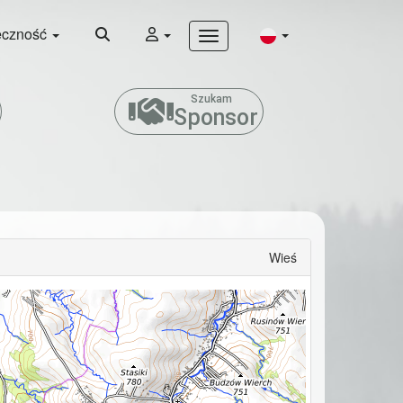
eczność
Szukam
Sponsor
Wieś