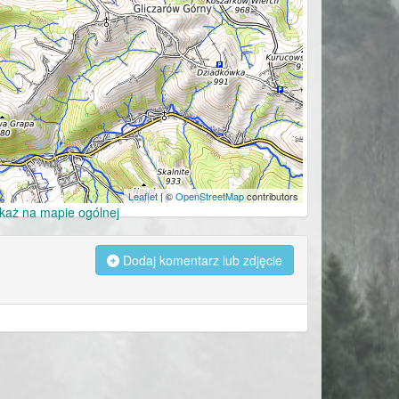
Leaflet
| ©
OpenStreetMap
contributors
każ na mapie ogólnej
Dodaj komentarz lub zdjęcie