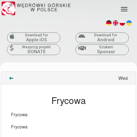
WĘDRÓWKI GÓRSKIE
W POLSCE
Toggle
Download for
Download for
Apple iOS
Android
Wesprzyj projekt
Szukam
DONATE
Sponsor
Wieś
Frycowa
Frycowa
Frycowa 
