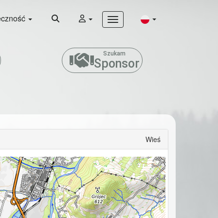
eczność
Szukam
Sponsor
Wieś