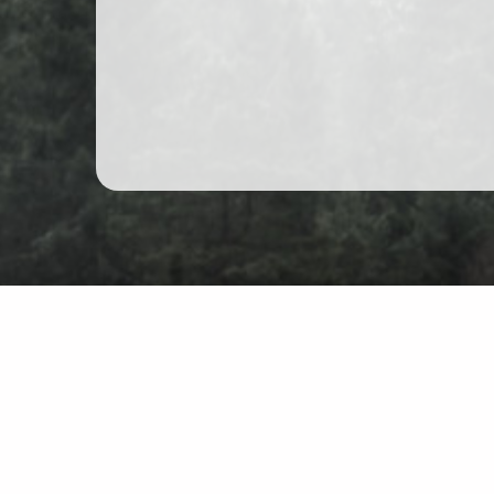
Wędrówki górskie w Polsce
Mapa