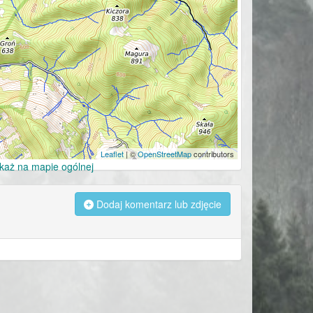
Leaflet
| ©
OpenStreetMap
contributors
każ na mapie ogólnej
Dodaj komentarz lub zdjęcie