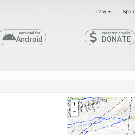
Trasy
Społ
Download for
Wesprzyj projekt
Android
DONATE
+
−