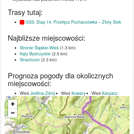
Trasy tutaj:
GSS. Etap 14. Przełęcz Puchaczówka – Złoty Stok
Najbliższe miejscowości:
Stronie Śląskie-Wieś
(1.3 km)
Kąty Bystrzyckie
(2.5 km)
Strachocin
(2.3 km)
Prognoza pogody dla okolicznych
miejscowości:
Wieś
Jedlina-Zdrój
Wieś
Kowary
Wieś
Karpacz
+
−