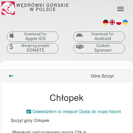
WĘDRÓWKI GÓRSKIE
W POLSCE
Toggle
Download for
Download for
Apple iOS
Android
Wesprzyj projekt
Szukam
DONATE
Sponsor
Góra Szczyt
Chłopek
Odwiedziłem to miejsce! Dodaj do mojej historii
Szczyt góry Chłopek
Wysokość nad poziomem morza 778 m