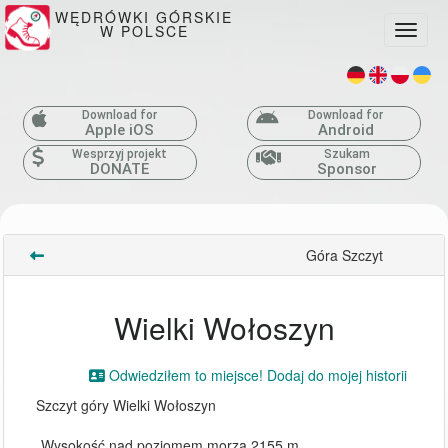
WĘDRÓWKI GÓRSKIE
W POLSCE
Toggle
Download for
Download for
Apple iOS
Android
Wesprzyj projekt
Szukam
DONATE
Sponsor
Góra Szczyt
Wielki Wołoszyn
Odwiedziłem to miejsce! Dodaj do mojej historii
Szczyt góry Wielki Wołoszyn
Wysokość nad poziomem morza 2155 m