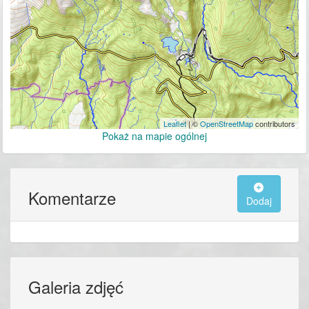
Leaflet
| ©
OpenStreetMap
contributors
Pokaż na mapie ogólnej
Komentarze
Dodaj
Galeria zdjęć