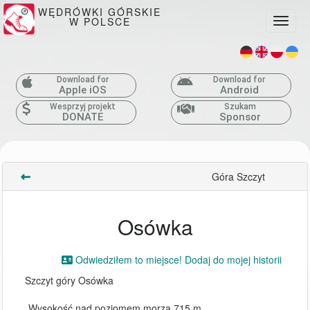
WĘDRÓWKI GÓRSKIE
W POLSCE
Toggle
Download for
Download for
Apple iOS
Android
Wesprzyj projekt
Szukam
DONATE
Sponsor
Góra Szczyt
Osówka
Odwiedziłem to miejsce! Dodaj do mojej historii
Szczyt góry Osówka
Wysokość nad poziomem morza 715 m