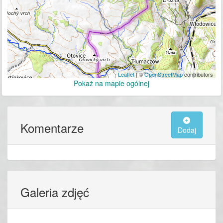
Leaflet
| ©
OpenStreetMap
contributors
Pokaż na mapie ogólnej
Komentarze
Dodaj
Galeria zdjęć