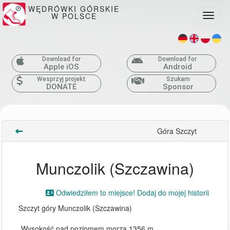
WĘDRÓWKI GÓRSKIE
W POLSCE
Toggle
Download for
Download for
Apple iOS
Android
Wesprzyj projekt
Szukam
DONATE
Sponsor
Góra Szczyt
Munczolik (Szczawina)
Odwiedziłem to miejsce! Dodaj do mojej historii
Szczyt góry Munczolik (Szczawina)
Wysokość nad poziomem morza 1356 m