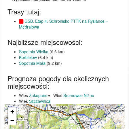
Trasy tutaj:
GSB. Etap 4. Schronisko PTTK na Rysiance –
Mędralowa
Najbliższe miejscowości:
Sopotnia Wielka
(6.6 km)
Korbielów
(6.4 km)
Sopotnia Mała
(9.2 km)
Prognoza pogody dla okolicznych
miejscowości:
Wieś
Zakopane
Wieś
Sromowce Niżne
Wieś
Szczawnica
+
−