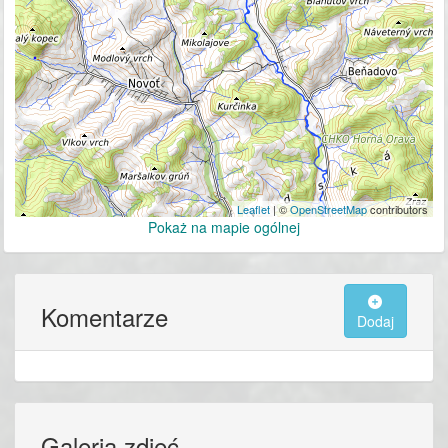
Leaflet
| ©
OpenStreetMap
contributors
Pokaż na mapie ogólnej
Komentarze
Dodaj
Galeria zdjęć