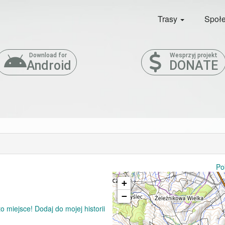
Trasy
Społ
Download for
Wesprzyj projekt
Android
DONATE
Po
+
−
 miejsce! Dodaj do mojej historii