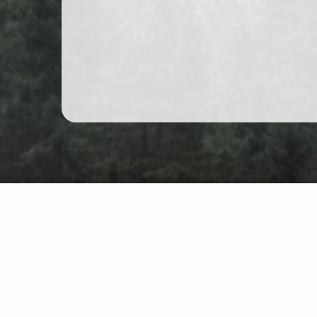
Wędrówki górskie w Polsce
Mapa