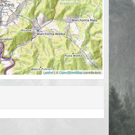
Leaflet
| ©
OpenStreetMap
contributors