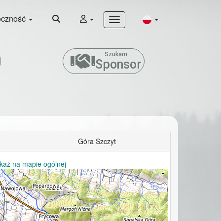
eczność
Szukam
Sponsor
Góra Szczyt
każ na mapie ogólnej