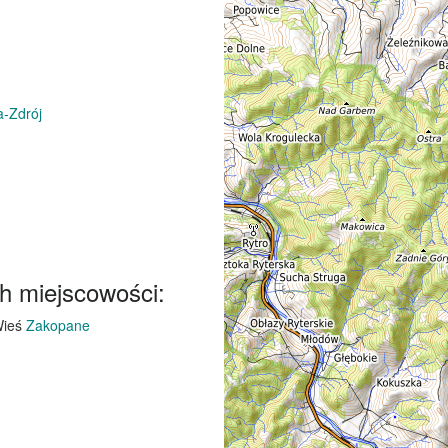
a-Zdrój
h miejscowości:
ieś
Zakopane