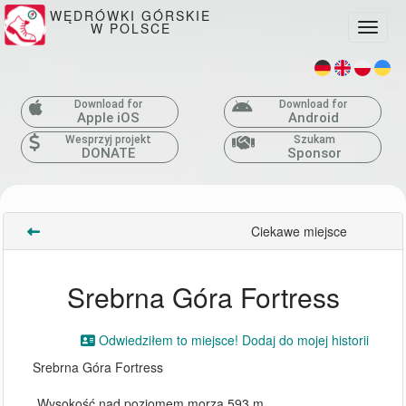
WĘDRÓWKI GÓRSKIE
W POLSCE
Toggle
Download for
Download for
Apple iOS
Android
Wesprzyj projekt
Szukam
DONATE
Sponsor
Ciekawe miejsce
Srebrna Góra Fortress
Odwiedziłem to miejsce! Dodaj do mojej historii
Srebrna Góra Fortress
Wysokość nad poziomem morza 593 m