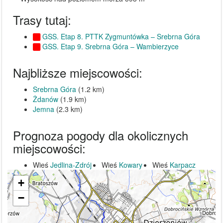
Trasy tutaj:
GSS. Etap 8. PTTK Zygmuntówka – Srebrna Góra
GSS. Etap 9. Srebrna Góra – Wambierzyce
Najbliższe miejscowości:
Srebrna Góra
(1.2 km)
Żdanów
(1.9 km)
Jemna
(2.3 km)
Prognoza pogody dla okolicznych
miejscowości:
Wieś
Jedlina-Zdrój
Wieś
Kowary
Wieś
Karpacz
+
−