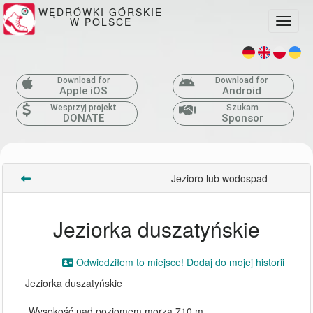
WĘDRÓWKI GÓRSKIE
W POLSCE
Toggle
Download for
Download for
Apple iOS
Android
Wesprzyj projekt
Szukam
DONATE
Sponsor
Jezioro lub wodospad
Jeziorka duszatyńskie
Odwiedziłem to miejsce! Dodaj do mojej historii
Jeziorka duszatyńskie
Wysokość nad poziomem morza 710 m