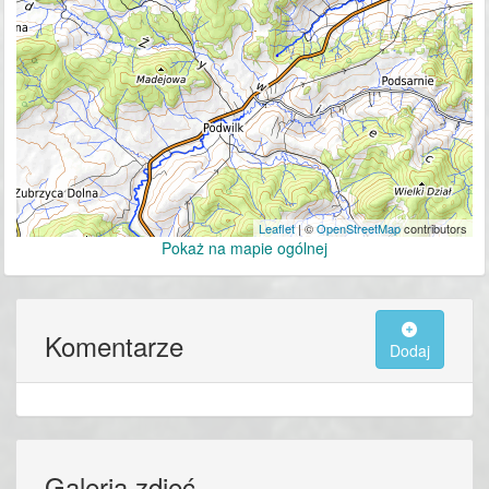
Leaflet
| ©
OpenStreetMap
contributors
Pokaż na mapie ogólnej
Komentarze
Dodaj
Galeria zdjęć