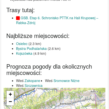
Trasy tutaj:
GSB. Etap 6. Schronisko PTTK na Hali Krupowej –
Rabka-Zdrój
Najbliższe miejscowości:
Osielec
(2.3 km)
Bystra Podhalańska
(2.6 km)
Kojszówka
(4.9 km)
Prognoza pogody dla okolicznych
miejscowości:
Wieś
Zakopane
Wieś
Sromowce Niżne
Wieś
Szczawnica
+
−