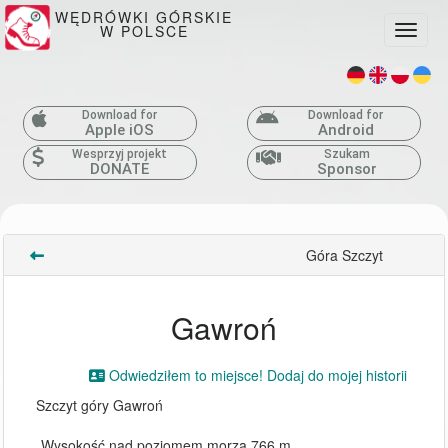
WĘDRÓWKI GÓRSKIE
W POLSCE
Toggle
Download for
Download for
Apple iOS
Android
Wesprzyj projekt
Szukam
DONATE
Sponsor
Góra Szczyt
Gawroń
Odwiedziłem to miejsce! Dodaj do mojej historii
Szczyt góry Gawroń
Wysokość nad poziomem morza 766 m