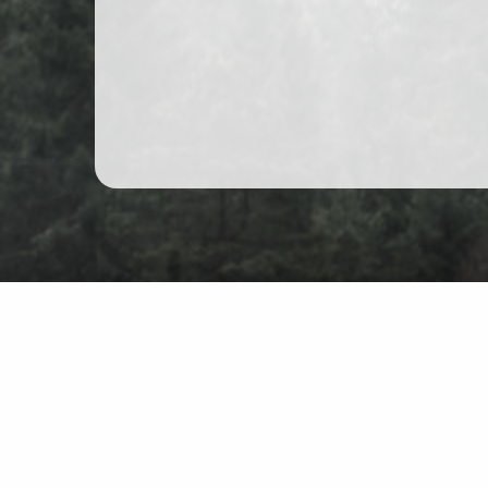
Wędrówki górskie w Polsce
Mapa