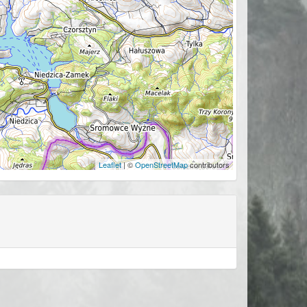
Leaflet
| ©
OpenStreetMap
contributors