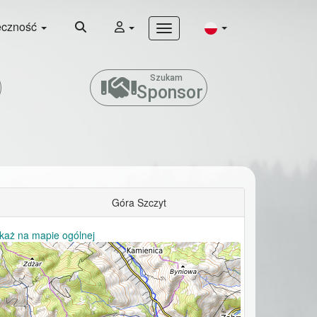
eczność
Szukam
Sponsor
Góra Szczyt
każ na mapie ogólnej