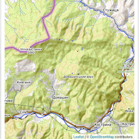
Leaflet
| ©
OpenStreetMap
contributors