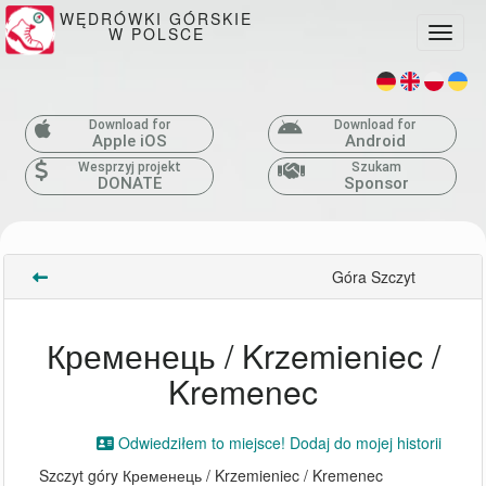
WĘDRÓWKI GÓRSKIE
W POLSCE
Toggle
Download for
Download for
Apple iOS
Android
Wesprzyj projekt
Szukam
DONATE
Sponsor
Góra Szczyt
Кременець / Krzemieniec /
Kremenec
Odwiedziłem to miejsce! Dodaj do mojej historii
Szczyt góry Кременець / Krzemieniec / Kremenec